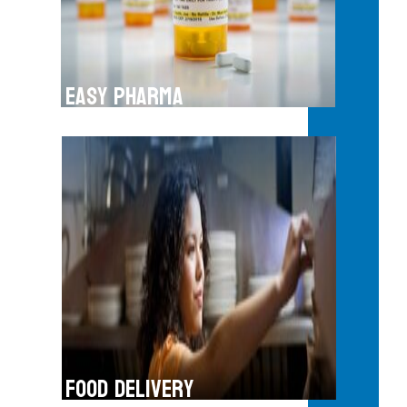
ions
easy pharma
food delivery